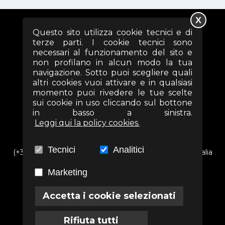
X
Questo sito utilizza cookie tecnici e di
SEGUICI SUI SOCIAL
terze parti. I cookie tecnici sono
necessari al funzionamento del sito e
non profilano in alcun modo la tua
navigazione. Sotto puoi scegliere quali
altri cookies vuoi attivare e in qualsiasi
momento puoi rivedere le tue scelte
sui cookie in uso cliccando sul bottone
in basso a sinistra.
Leggi qui la policy cookies.
Tecnici
Analitici
(+39) 06 69352313 - Via Arezzo n. 18 - 00161- Roma - Italia
Marketing
info@associazioneterra.it
CF: 97502710581
Accetta i cookie selezionati
Rifiuta tutti