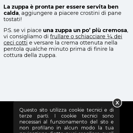
La zuppa è pronta per essere servita ben
calda
, aggiungere a piacere crostini di pane
tostati!
P.S. se vi piace
una zuppa un po’ più cremosa
,
vi consigliamo di
frullare o schiacciare ¼ dei
ceci cotti
e versare la crema ottenuta nella
pentola qualche minuto prima di finire la
cottura della zuppa.
X
Questo sito utilizza cookie tecnici e di
terze parti. I cookie tecnici sono
SEGUICI SUI SOCIAL
necessari al funzionamento del sito e
non profilano in alcun modo la tua