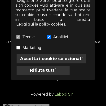
navigazione. Sotto puoi scegliere quali
altri cookies vuoi attivare e in qualsiasi
momento puoi rivedere le tue scelte
sui cookie in uso cliccando sul bottone
in basso a sinistra.
Leggi qui la policy cookies.
Tecnici
Analitici
(+39) 06 69352313 - Via Arezzo n. 18 - 00161- Roma - Italia
Marketing
info@associazioneterra.it
CF: 97502710581
Accetta i cookie selezionati
Rifiuta tutti
Termini
Privacy
Cookies
Powered by
Labodi S.r.l.